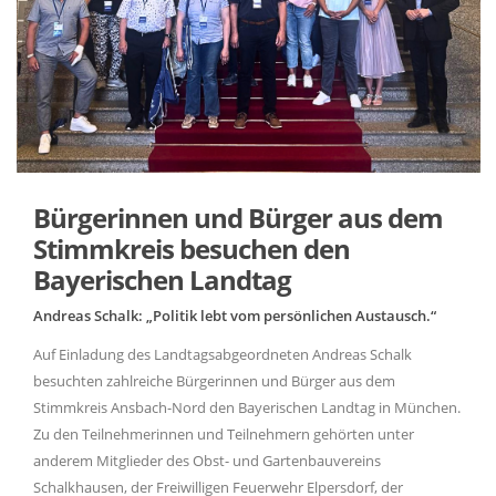
Bürgerinnen und Bürger aus dem
Stimmkreis besuchen den
Bayerischen Landtag
Andreas Schalk: „Politik lebt vom persönlichen Austausch.“
Auf Einladung des Landtagsabgeordneten Andreas Schalk
besuchten zahlreiche Bürgerinnen und Bürger aus dem
Stimmkreis Ansbach-Nord den Bayerischen Landtag in München.
Zu den Teilnehmerinnen und Teilnehmern gehörten unter
anderem Mitglieder des Obst- und Gartenbauvereins
Schalkhausen, der Freiwilligen Feuerwehr Elpersdorf, der