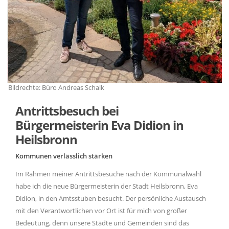
Bildrechte: Büro Andreas Schalk
Bi
Antrittsbesuch bei
Bürgermeisterin Eva Didion in
Heilsbronn
Kommunen verlässlich stärken
Im Rahmen meiner Antrittsbesuche nach der Kommunalwahl
habe ich die neue Bürgermeisterin der Stadt Heilsbronn, Eva
Didion, in den Amtsstuben besucht. Der persönliche Austausch
mit den Verantwortlichen vor Ort ist für mich von großer
Bedeutung, denn unsere Städte und Gemeinden sind das