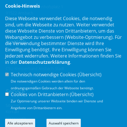
Cookie-Hinweis
Stimmkreisbüro Bahnhofsplatz 1
91522 Ansbach
Diese Webseite verwendet Cookies, die notwendig
Telefon :
0981 466 147 10
sind, um die Webseite zu nutzen. Weiter verwendet
E-Mail :
landtag@andreasschalk.com
diese Webseite Dienste von Drittanbietern, um das
Webangebot zu verbessern (Website-Optmierung). Für
Im Web
die Verwendung bestimmter Dienste wird Ihre
Einwilligung benötigt. Ihre Einwilligung können Sie
jederzeit widerrufen. Weitere Informationen finden Sie
Bayerischer Landtag
in der
Datenschutzerklärung
.
CSU Fraktion
CSU Kreisverband Ansbach-Stadt
Technisch notwendige Cookies (
Übersicht
)
CSU Kreisverband Ansbach-Land
Die notwendigen Cookies werden allein für den
ordnungsgemäßen Gebrauch der Webseite benötigt.
Service
Cookies von Drittanbietern (
Übersicht
)
Zur Optimierung unserer Webseite binden wir Dienste und
Sitemap
Angebote von Drittanbietern ein.
Kontakt
Impressum
Alle akzeptieren
Auswahl speichern
Datenschutz