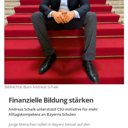
Bildrechte: Büro Andreas Schalk
Bi
Finanzielle Bildung stärken
Andreas Schalk unterstützt CSU-Initiative für mehr
Alltagskompetenz an Bayerns Schulen
Junge Menschen sollen in Bayern besser auf den