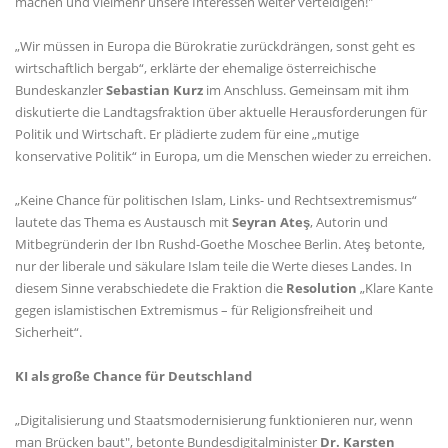
machen und vielmehr unsere Interessen weiter verteidigen!"
Wir müssen in Europa die Bürokratie zurückdrängen, sonst geht es
wirtschaftlich bergab“, erklärte der ehemalige österreichische
Bundeskanzler
Sebastian Kurz
im Anschluss. Gemeinsam mit ihm
diskutierte die Landtagsfraktion über aktuelle Herausforderungen für
Politik und Wirtschaft. Er plädierte zudem für eine „mutige
konservative Politik“ in Europa, um die Menschen wieder zu erreichen.
Keine Chance für politischen Islam, Links- und Rechtsextremismus“
lautete das Thema es Austausch mit
Seyran Ateş
, Autorin und
Mitbegründerin der Ibn Rushd-Goethe Moschee Berlin. Ateş betonte,
nur der liberale und säkulare Islam teile die Werte dieses Landes. In
diesem Sinne verabschiedete die Fraktion die
Resolution
Klare Kante
gegen islamistischen Extremismus – für Religionsfreiheit und
Sicherheit“.
KI als große Chance für Deutschland
Digitalisierung und Staatsmodernisierung funktionieren nur, wenn
man Brücken baut", betonte Bundesdigitalminister
Dr. Karsten