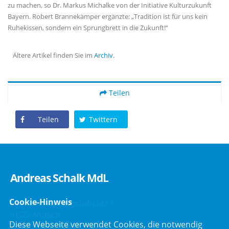
zu machen, so Dr. Markus Michalke von der Initiative Kulturzukunft
Bayern. Robert Brannekämper ergänzte: „Tradition ist für uns kein
Ruhekissen, sondern ein Sprungbrett in die Zukunft!“
Ältere Artikel finden Sie im
Archiv
.
Teilen
Teilen
Twittern
Andreas Schalk MdL
Cookie-Hinweis
Stimmkreisbüro Bahnhofsplatz 1
91522 Ansbach
Diese Webseite verwendet Cookies, die notwendig
Telefon :
0981 466 147 10