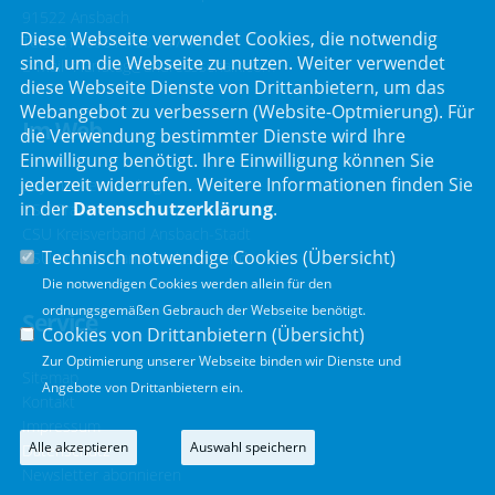
91522 Ansbach
Diese Webseite verwendet Cookies, die notwendig
Telefon :
0981 466 147 10
sind, um die Webseite zu nutzen. Weiter verwendet
E-Mail :
landtag@andreasschalk.com
diese Webseite Dienste von Drittanbietern, um das
Webangebot zu verbessern (Website-Optmierung). Für
Im Web
die Verwendung bestimmter Dienste wird Ihre
Einwilligung benötigt. Ihre Einwilligung können Sie
jederzeit widerrufen. Weitere Informationen finden Sie
Bayerischer Landtag
in der
Datenschutzerklärung
.
CSU Fraktion
CSU Kreisverband Ansbach-Stadt
Technisch notwendige Cookies (
Übersicht
)
CSU Kreisverband Ansbach-Land
Die notwendigen Cookies werden allein für den
ordnungsgemäßen Gebrauch der Webseite benötigt.
Service
Cookies von Drittanbietern (
Übersicht
)
Zur Optimierung unserer Webseite binden wir Dienste und
Sitemap
Angebote von Drittanbietern ein.
Kontakt
Impressum
Alle akzeptieren
Auswahl speichern
Datenschutz
Newsletter abonnieren