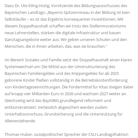
Dazu Dr. Ute Eiling-Hütig, Vorsitzende des Bildungsausschusses des
Bayerischen Landtags: „Bayerns Spitzenniveau in der Bildung ist kein
Selbstläufer – es ist das Ergebnis konsequenter Investitionen. Mit
diesem Doppelhaushalt schaffen wir trotz des Stellenmoratoriums
neue Lehrerstellen, stärken die digitale Infrastruktur und bauen
Ganztagsangebote weiter aus. Wir geben unseren Schulen und den
Menschen, die in ihnen arbeiten, das, was sie brauchen."
Im Bereich Soziales und Familie setzt der Doppelhaushalt einen klaren
Systemwechsel um: Die Mittel aus der Umstrukturierung des
Bayerischen Familiengeldes und des Krippengeldes für ab 2025
geborene Kinder fließen vollständig in die Betriebskostenförderung
von Kindertageseinrichtungen. Die Fördermittel für Kitas steigen dabei
auf knapp vier Milliarden Euro in 2026 und wachsen 2027 weiter an.
Gleichzeitig wird das BayKiBiG grundlegend reformiert und
entbürokratisiert. Verlässlich abgesichert werden zudem
Unterhaltsvorschuss, Grundsicherung und die Unterstützung für
Alleinerziehende.
Thomas Huber, sozialpolitischer Sprecher der CSU-Landtagsfraktion