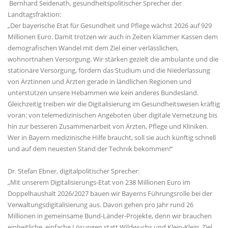
Bernhard Seidenath, gesundheitspolitischer Sprecher der
Landtagsfraktion:
Der bayerische Etat für Gesundheit und Pflege wächst 2026 auf 929
Millionen Euro. Damit trotzen wir auch in Zeiten klammer Kassen dem
demografischen Wandel mit dem Ziel einer verlässlichen,
wohnortnahen Versorgung. Wir stärken gezielt die ambulante und die
stationäre Versorgung, fördern das Studium und die Niederlassung
von Ärztinnen und Ärzten gerade in ländlichen Regionen und
unterstützen unsere Hebammen wie kein anderes Bundesland.
Gleichzeitig treiben wir die Digitalisierung im Gesundheitswesen kräftig
voran: von telemedizinischen Angeboten über digitale Vernetzung bis
hin zur besseren Zusammenarbeit von Ärzten, Pflege und Kliniken.
Wer in Bayern medizinische Hilfe braucht, soll sie auch künftig schnell
und auf dem neuesten Stand der Technik bekommen!“
Dr. Stefan Ebner, digitalpolitischer Sprecher:
Mit unserem Digitalisierungs-Etat von 238 Millionen Euro im
Doppelhaushalt 2026/2027 bauen wir Bayerns Führungsrolle bei der
Verwaltungsdigitalisierung aus. Davon gehen pro Jahr rund 26
Millionen in gemeinsame Bund-Länder-Projekte, denn wir brauchen
einheitliche, einfache Lösungen statt Wildwuchs und Klein-Klein. Ziel