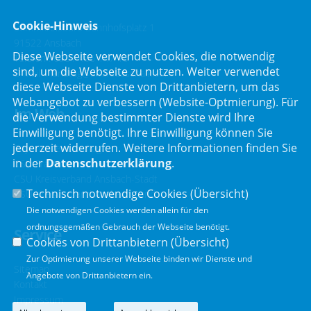
Cookie-Hinweis
Stimmkreisbüro Bahnhofsplatz 1
91522 Ansbach
Diese Webseite verwendet Cookies, die notwendig
Telefon :
0981 466 147 10
sind, um die Webseite zu nutzen. Weiter verwendet
E-Mail :
landtag@andreasschalk.com
diese Webseite Dienste von Drittanbietern, um das
Webangebot zu verbessern (Website-Optmierung). Für
Im Web
die Verwendung bestimmter Dienste wird Ihre
Einwilligung benötigt. Ihre Einwilligung können Sie
jederzeit widerrufen. Weitere Informationen finden Sie
Bayerischer Landtag
in der
Datenschutzerklärung
.
CSU Fraktion
CSU Kreisverband Ansbach-Stadt
Technisch notwendige Cookies (
Übersicht
)
CSU Kreisverband Ansbach-Land
Die notwendigen Cookies werden allein für den
ordnungsgemäßen Gebrauch der Webseite benötigt.
Service
Cookies von Drittanbietern (
Übersicht
)
Zur Optimierung unserer Webseite binden wir Dienste und
Sitemap
Angebote von Drittanbietern ein.
Kontakt
Impressum