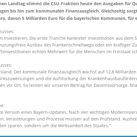
en Landtag stimmt die CSU-Fraktion heute den Ausgaben für Qu
gen bis hin zum kommunalen Finanzausgleich. Gleichzeitig sorgt
o, davon 5 Milliarden Euro für die bayerischen Kommunen, für ei
husses:
m Investieren. Die erste Tranche konkreter Investitionen aus dem
uzungsfreie Ausbau des Frankenschnellwegs oder ein kräftiger Z
ftsinvestitionen echten Mehrwert für die Menschen im Freistaat sc
usses:
and: Der kommunale Finanzausgleich wächst auf 12,8 Milliarden Eu
zirkszuweisungen und die Aufstockung der Krankenhausbauförderun
vor Ort. So leisten wir unseren Beitrag für Daseinsvorsorge, fina
pe:
e Version eines Bayern-Updates. Nach vier wichtigen Modernisieru
nen, Verästelungen und Prozesse müssen auf den Prüfstand. Ausholz
ten sparen, sondern um die Wirksamkeit des Staates.“