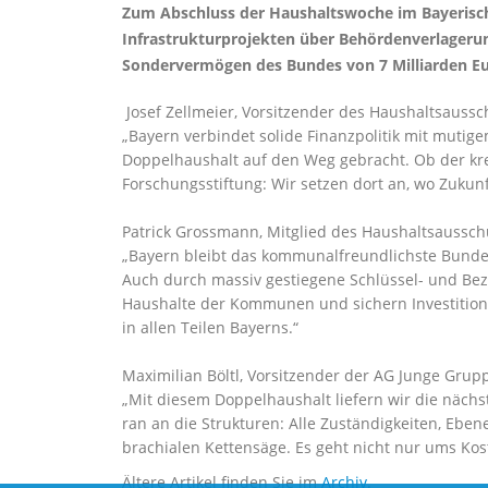
Zum Abschluss der Haushaltswoche im Bayerisch
Infrastrukturprojekten über Behördenverlagerun
Sondervermögen des Bundes von 7 Milliarden Eur
Josef Zellmeier, Vorsitzender des Haushaltsaussc
Bayern verbindet solide Finanzpolitik mit mutige
Doppelhaushalt auf den Weg gebracht. Ob der kre
Forschungsstiftung: Wir setzen dort an, wo Zukun
Patrick Grossmann, Mitglied des Haushaltsaussch
Bayern bleibt das kommunalfreundlichste Bundesl
Auch durch massiv gestiegene Schlüssel- und Be
Haushalte der Kommunen und sichern Investitionen 
in allen Teilen Bayerns.“
Maximilian Böltl, Vorsitzender der AG Junge Grup
Mit diesem Doppelhaushalt liefern wir die nächst
ran an die Strukturen: Alle Zuständigkeiten, Ebe
brachialen Kettensäge. Es geht nicht nur ums Kos
Ältere Artikel finden Sie im
Archiv
.