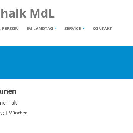
chalk MdL
R PERSON
IM LANDTAG
SERVICE
KONTAKT
munen
mmenhalt
tag | München