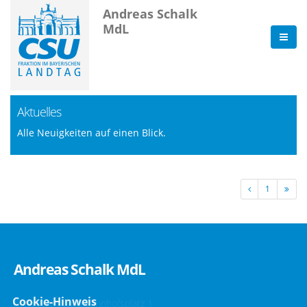
Andreas Schalk
MdL
Aktuelles
Alle Neuigkeiten auf einen Blick.
1
Andreas Schalk MdL
Cookie-Hinweis
Stimmkreisbüro Bahnhofsplatz 1