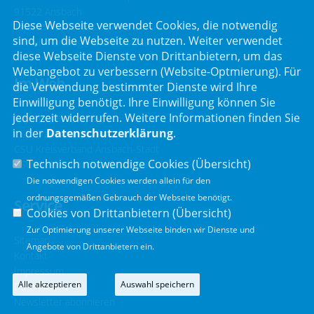
91522 Ansbach
Diese Webseite verwendet Cookies, die notwendig
Telefon :
0981 466 147 10
sind, um die Webseite zu nutzen. Weiter verwendet
E-Mail :
landtag@andreasschalk.com
diese Webseite Dienste von Drittanbietern, um das
Webangebot zu verbessern (Website-Optmierung). Für
Im Web
die Verwendung bestimmter Dienste wird Ihre
Einwilligung benötigt. Ihre Einwilligung können Sie
jederzeit widerrufen. Weitere Informationen finden Sie
Bayerischer Landtag
in der
Datenschutzerklärung
.
CSU Fraktion
CSU Kreisverband Ansbach-Stadt
Technisch notwendige Cookies (
Übersicht
)
CSU Kreisverband Ansbach-Land
Die notwendigen Cookies werden allein für den
ordnungsgemäßen Gebrauch der Webseite benötigt.
Service
Cookies von Drittanbietern (
Übersicht
)
Zur Optimierung unserer Webseite binden wir Dienste und
Sitemap
Angebote von Drittanbietern ein.
Kontakt
Impressum
Alle akzeptieren
Auswahl speichern
Datenschutz
Newsletter abonnieren